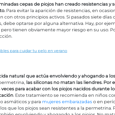
minadas cepas de piojos han creado resistencias y 
to.
Para evitar la aparición de resistencias, en ocasi
 con otros principios activos. Si pasados siete días 
, debe optarse por alguna alternativa. Hay, por eje
 pero tienen obviamente mayor riesgo en su uso. P
cción.
libles para cuidar tu pelo en verano
icida natural que actúa envolviendo y ahogando a lo
a permetrina,
las siliconas no matan las liendres. Por e
eces para acabar con los piojos nacidos durante lo
icación
. Este tratamiento se recomienda en niños co
 o asmáticos y para
mujeres embarazadas
o en perí
los que los piojos sean resistentes a la permetrina. 
también envolviendo y ahogando a los piojos. No mata