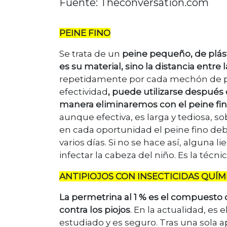
Fuente: Theconversation.com
PEINE FINO
Se trata de un
peine pequeño, de plást
es su material, sino la distancia entre 
repetidamente por cada mechón de pel
efectividad
, puede utilizarse después 
manera eliminaremos con el peine fin
aunque efectiva, es larga y tediosa, s
en cada oportunidad el peine fino deb
varios días. Si no se hace así, alguna l
infectar la cabeza del niño. Es la té
ANTIPIOJOS CON INSECTICIDAS QUÍM
La permetrina al 1 % es el compuesto 
contra los piojos
. En la actualidad, es
estudiado y es seguro. Tras una sola 