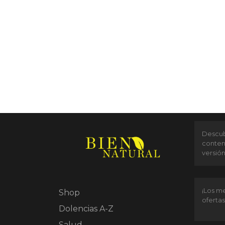
Descubr
conten
versió
¡Los me
Shop
ofertas
Dolencias A-Z
Salud