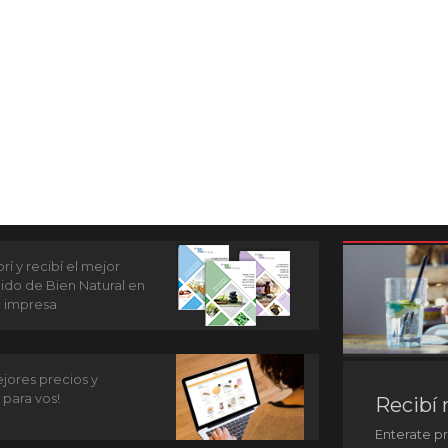
í y recibí el mejor
ido de Bien Natural en
n impresa
jores precios y
 para vos!
Recibí 
Enterate p