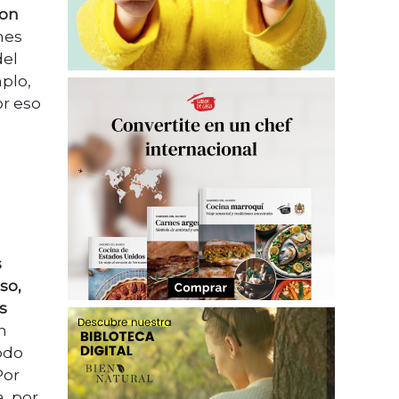
son
ones
del
mplo,
or eso
s
so,
s
n
odo
Por
, por