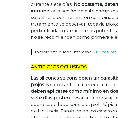
durante siete días.
No obstante, deter
inmunes a la acción de este compues
se utiliza la permetrina en combinación
tratamiento se observan todavía piojos
pediculicidas químicos más potentes,
no se recomiendan como primera ele
También te puede interesar:
6 trucos infa
ANTIPIOJOS OCLUSIVOS
Las
siliconas se consideran un parasit
piojos
. No obstante, a diferencia de l
deben aplicarse como mínimo en dos v
siete días posteriores a la primera apl
cuero cabelludo sensible, piel atópica
de lactancia. También en los casos en 
otro lado, el alcohol bencílico actúa 