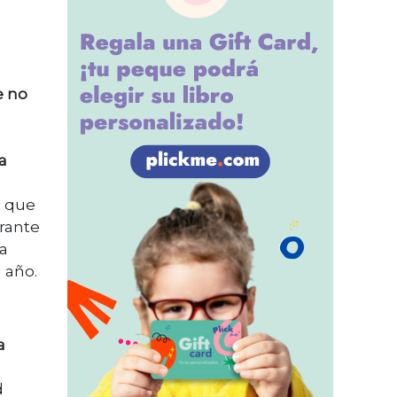
e no
a
a que
urante
 a
 año.
a
d