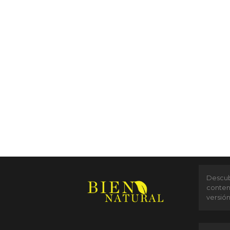
Descubr
conten
versió