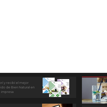
í y recibí el mejor
ido de Bien Natural en
n impresa