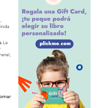
,
rinda
.
La
y
eral,
etomar