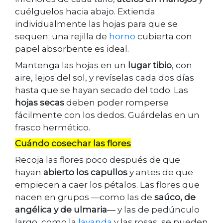
cuélguelos hacia abajo. Extienda
individualmente las hojas para que se
sequen; una rejilla de
horno
cubierta con
papel absorbente es ideal.
Mantenga las hojas en un
lugar tibio
, con
aire, lejos del sol, y revíselas cada dos días
hasta que se hayan secado del todo. Las
hojas secas
deben poder romperse
fácilmente con los dedos. Guárdelas en un
frasco hermético.
Cuándo cosechar las flores
Recoja las flores poco después de que
hayan
abierto los capullos
y antes de que
empiecen a caer los pétalos. Las flores que
nacen en grupos —como las de
saúco, de
angélica y de ulmaria
— y las de pedúnculo
largo, como la
lavanda
y las rosas, se pueden