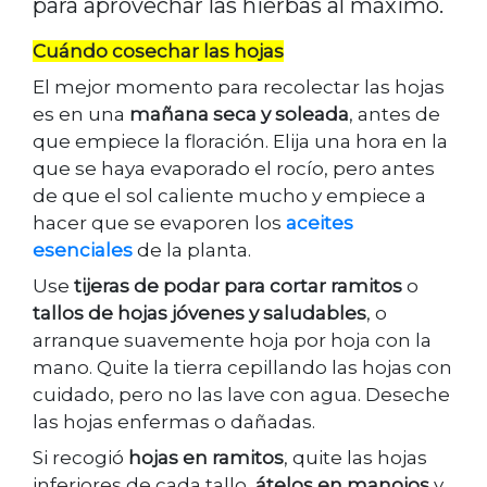
para aprovechar las hierbas al máximo.
Cuándo cosechar las hojas
El mejor momento para recolectar las hojas
es en una
mañana seca y soleada
, antes de
que empiece la floración. Elija una hora en la
que se haya evaporado el rocío, pero antes
de que el sol caliente mucho y empiece a
hacer que se evaporen los
aceites
esenciales
de la planta.
Use
tijeras de podar para cortar ramitos
o
tallos de hojas jóvenes y saludables
, o
arranque suavemente hoja por hoja con la
mano. Quite la tierra cepillando las hojas con
cuidado, pero no las lave con agua. Deseche
las hojas enfermas o dañadas.
Si recogió
hojas en ramitos
, quite las hojas
inferiores de cada tallo,
átelos en manojos
y