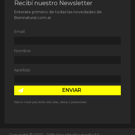
Recibí nuestro Newsletter
Enterate primero de todas las novedades de
Biennatural.com.ar
Email
Nombre
Apellido
ENVIAR
Dejá tu e-mail para recibir más ideas, ofertas y promociones.
Copyright © 2002 - 2019 One Minetta media SA