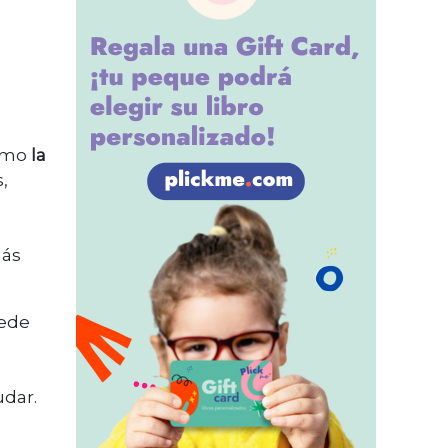
como
la
,
l
más
uede
udar.