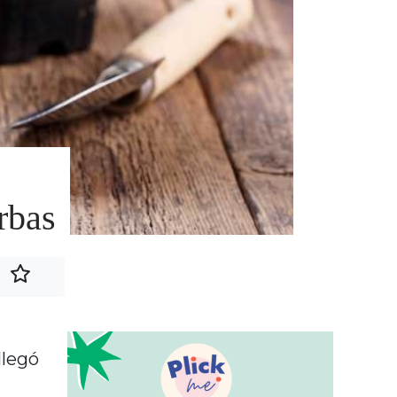
erbas
llegó