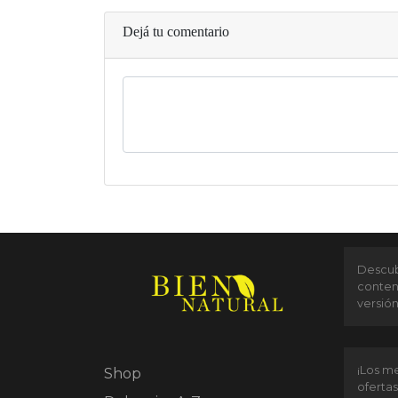
Dejá tu comentario
Descubr
conten
versió
¡Los me
Shop
ofertas