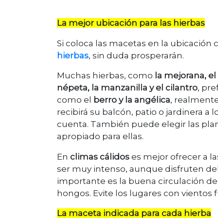
La mejor ubicación para las hierbas
Si coloca las macetas en la ubicación 
hierbas
, sin duda prosperarán.
Muchas hierbas, como
la mejorana, el 
népeta, la manzanilla y el cilantro
, pr
como el
berro y la angélica
, realmente
recibirá su balcón, patio o jardinera a lo
cuenta. También puede elegir las plan
apropiado para ellas.
En
climas cálidos
es mejor ofrecer a l
ser muy intenso, aunque disfruten de
importante es la buena circulación d
hongos. Evite los lugares con vientos
La maceta indicada para cada hierba