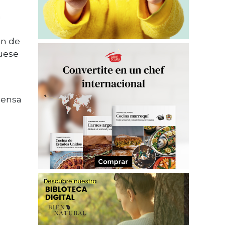
n
ón de
uese
iensa