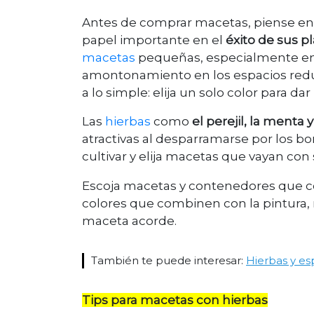
Antes de comprar macetas, piense en 
papel importante en el
éxito de sus p
macetas
pequeñas, especialmente en d
amontonamiento en los espacios redu
a lo simple: elija un solo color para d
Las
hierbas
como
el perejil, la menta y
atractivas al desparramarse por los b
cultivar y elija macetas que vayan con
Escoja macetas y contenedores que co
colores que combinen con la pintura, 
maceta acorde.
También te puede interesar:
Hierbas y es
Tips para macetas con hierbas