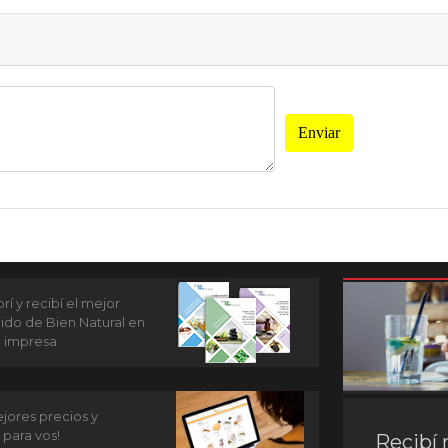
Enviar
í y recibí el mejor
ido de Bien Natural en
n impresa
jores precios y
 para vos!
Recibí 