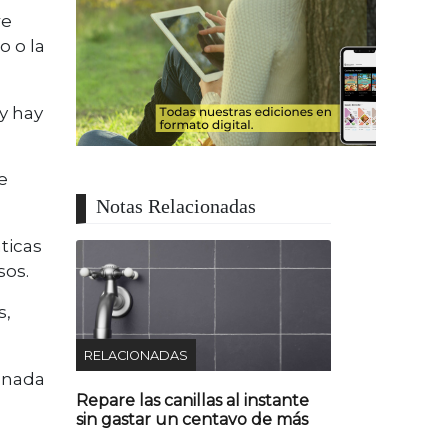
re
o o la
 y hay
e
Notas Relacionadas
ticas
sos.
s,
RELACIONADAS
ionada
Repare las canillas al instante
sin gastar un centavo de más