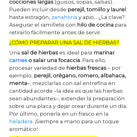
cocciones largas
(guisos, sopas, salsas).
Pueden incluir desde
perejil, tomillo y laurel
hasta estragón,
zanahoria
y apio… ¿La clave?
Asegurar el ramillete con
hilo de cocina
para
retirarlo fácilmente antes de servir.
¿CÓMO PREPARAR UNA SAL DE HIERBAS?
Una
sal de hierbas
es ideal para
marinar
carnes
o salar una focaccia
. Para ello,
procesar variedad de
hierbas frescas
– por
ejemplo,
perejil, orégano, romero, albahaca,
menta
–, mezclarlas con sal entrefina en
cantidad acorde –la idea es que las hierbas
sean abundantes–, extender la preparación
sobre una placa y dejar orear durante un día.
Por último, ponerla en un frasco en la
heladera
. ¡Siempre a mano para un toque
aromático!