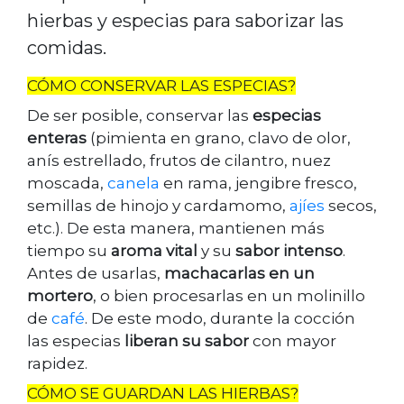
hierbas y especias para saborizar las
comidas.
CÓMO CONSERVAR LAS ESPECIAS?
De ser posible, conservar las
especias
enteras
(pimienta en grano, clavo de olor,
anís estrellado, frutos de cilantro, nuez
moscada,
canela
en rama, jengibre fresco,
semillas de hinojo y cardamomo,
ajíes
secos,
etc.). De esta manera, mantienen más
tiempo su
aroma vital
y su
sabor intenso
.
Antes de usarlas,
machacarlas en un
mortero
, o bien procesarlas en un molinillo
de
café
. De este modo, durante la cocción
las especias
liberan su sabor
con mayor
rapidez.
CÓMO SE GUARDAN LAS HIERBAS?