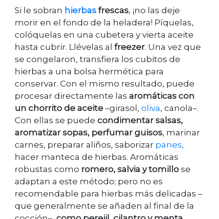
Si le sobran
hierbas
frescas
, ¡no las deje
morir en el fondo de la heladera! Píquelas,
colóquelas en una cubetera y vierta aceite
hasta cubrir. Llévelas al
freezer
. Una vez que
se congelaron, transfiera los cubitos de
hierbas a una bolsa hermética para
conservar. Con el mismo resultado, puede
procesar directamente las
aromáticas con
un chorrito de aceite
–girasol,
oliva
, canola–.
Con ellas se puede
condimentar salsas,
aromatizar sopas, perfumar guisos
, marinar
carnes, preparar aliños, saborizar
panes,
hacer manteca de hierbas. Aromáticas
robustas como
romero, salvia y tomillo
se
adaptan a este método; pero no es
recomendable para hierbas más delicadas –
que generalmente se añaden al final de la
cocción–,
como perejil, cilantro y menta
.