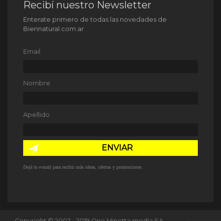
Recibí nuestro Newsletter
Enterate primero de todas las novedades de
Biennatural.com.ar
Email
Nombre
Apellido
ENVIAR
Dejá tu e-mail para recibir más ideas, ofertas y promociones.
Copyright © 2002 - 2019 One Minetta media SA