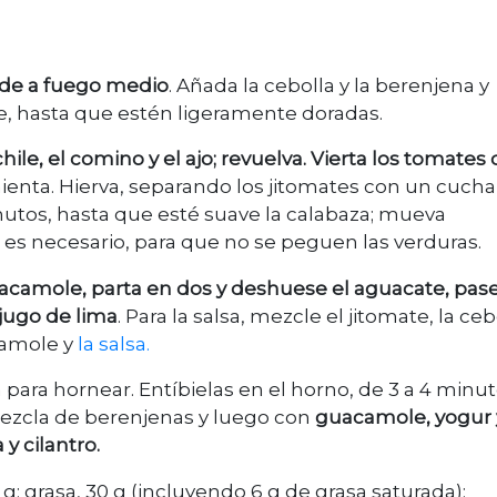
nde a fuego medio
. Añada la cebolla y la berenjena y
, hasta que estén ligeramente doradas.
 chile, el comino y el ajo; revuelva. Vierta los tomates
ienta. Hierva, separando los jitomates con un cucha
inutos, hasta que esté suave la calabaza; mueva
 es necesario, para que no se peguen las verduras.
uacamole, parta en dos y deshuese el aguacate, pase
 jugo de lima
. Para la salsa, mezcle el jitomate, la ceb
camole y
la salsa.
a para hornear. Entíbielas en el horno, de 3 a 4 minut
mezcla de berenjenas y luego con
guacamole, yogur y
y cilantro.
5 g; grasa, 30 g (incluyendo 6 g de grasa saturada);