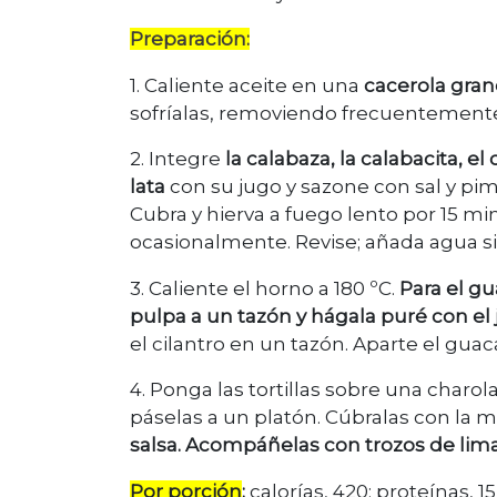
Preparación:
1. Caliente aceite en una
cacerola gra
sofríalas, removiendo frecuentemente
2. Integre
la calabaza, la calabacita, el
lata
con su jugo y sazone con sal y pim
Cubra y hierva a fuego lento por 15 m
ocasionalmente. Revise; añada agua si
3. Caliente el horno a 180 ºC.
Para el g
pulpa a un tazón y hágala puré con el
el cilantro en un tazón. Aparte el gua
4. Ponga las tortillas sobre una charol
páselas a un platón. Cúbralas con la 
salsa. Acompáñelas con trozos de lima 
Por porción
:
calorías, 420; proteínas, 1