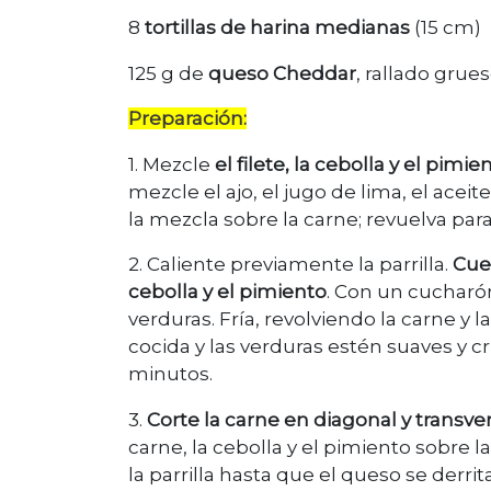
8
tortillas de harina medianas
(15 cm)
125 g de
queso Cheddar
, rallado grue
Preparación:
1. Mezcle
el filete, la cebolla y el pim
mezcle el ajo, el jugo de lima, el aceite,
la mezcla sobre la carne; revuelva para 
2. Caliente previamente la parrilla.
Cuez
cebolla y el pimiento
. Con un cucharón,
verduras. Fría, revolviendo la carne y 
cocida y las verduras estén suaves y c
minutos.
3.
Corte la carne en diagonal y transver
carne, la cebolla y el pimiento sobre l
la parrilla hasta que el queso se derri