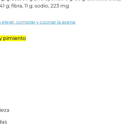
1 g; fibra, 11 g; sodio, 223 mg
 elegir, comprar y cocinar la avena
 y pimiento
ieza
das