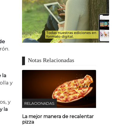
 de
rón.
Notas Relacionadas
 la
olla y
os, y
RELACIONADAS
 la
La mejor manera de recalentar
pizza