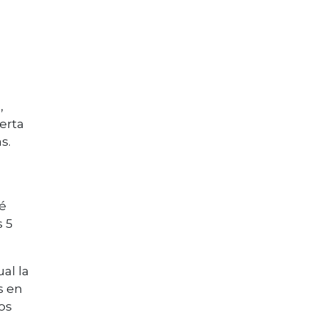
,
ierta
s.
té
s 5
al la
s en
los