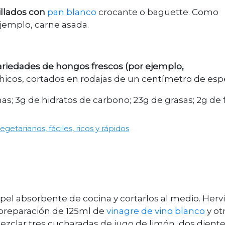
illados con
pan blanco
crocante o baguette. Como
jemplo, carne asada.
ariedades de hongos frescos (por ejemplo,
chicos, cortados en rodajas de un centímetro de esp
nas; 3g de hidratos de carbono; 23g de grasas; 2g de 
egetarianos, fáciles, ricos y rápidos
l absorbente de cocina y cortarlos al medio. Hervi
preparación de 125ml de
vinagre de vino blanco
y ot
 Mezclar tres cucharadas de jugo de limón, dos dient