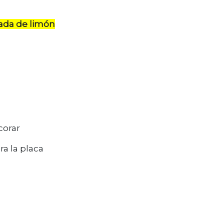
ada de limón
corar
ra la placa