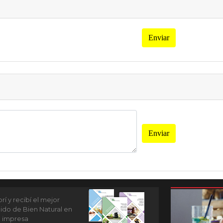
Enviar
Enviar
í y recibí el mejor
ido de Bien Natural en
n impresa