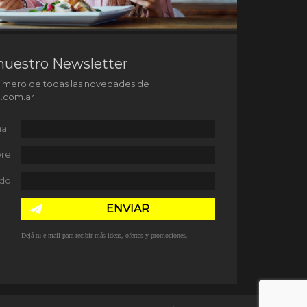
nuestro Newsletter
rimero de todas las novedades de
l.com.ar
ail
re
ido
ENVIAR
Dejá tu e-mail para recibir más ideas, ofertas y promociones.