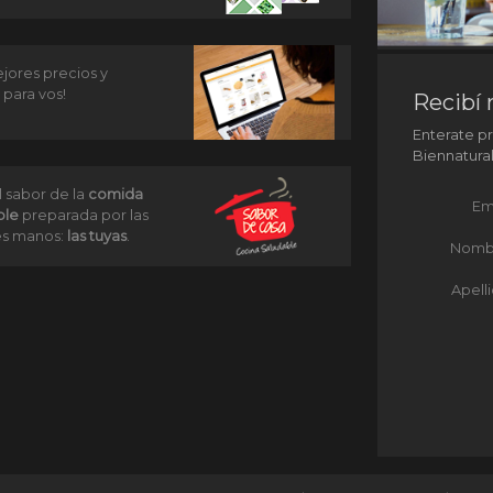
jores precios y
 para vos!
Recibí 
Enterate p
Biennatura
l sabor de la
comida
Em
ble
preparada por las
s manos:
las tuyas
.
Nomb
Apell