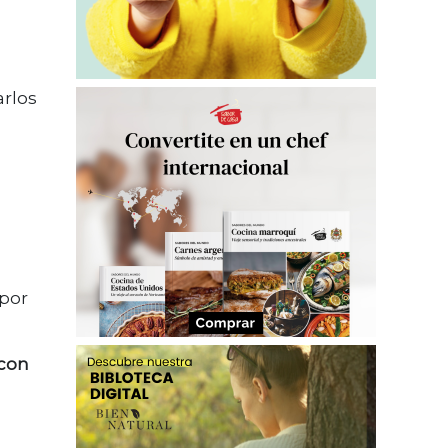
arlos
 por
 con