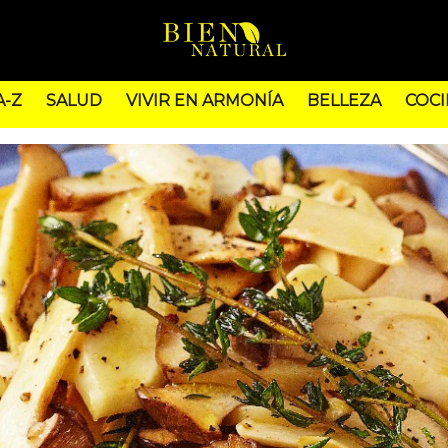
A-Z
SALUD
VIVIR EN ARMONÍA
BELLEZA
COCI