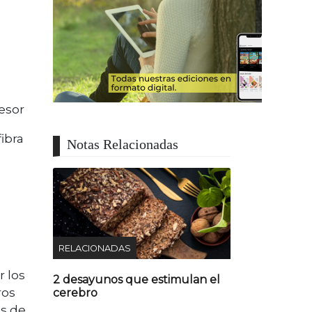
esor
fibra
Notas Relacionadas
RELACIONADAS
r los
2 desayunos que estimulan el
ros
cerebro
es de