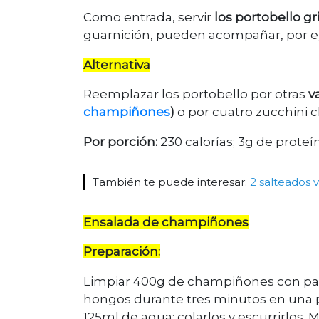
Como entrada, servir
los portobello gr
guarnición, pueden acompañar, por e
Alternativa
Reemplazar los portobello por otras
v
champiñones
)
o por cuatro zucchini 
Por porción:
230 calorías; 3g de proteí
También te puede interesar:
2 salteados v
Ensalada de champiñones
Preparación:
Limpiar 400g de champiñones con pape
hongos durante tres minutos en una 
125ml de agua; colarlos y escurrirlos.