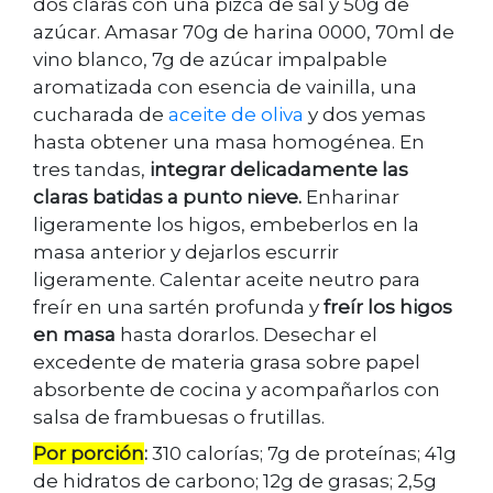
dos claras con una pizca de sal y 50g de
azúcar. Amasar 70g de harina 0000, 70ml de
vino blanco, 7g de azúcar impalpable
aromatizada con esencia de vainilla, una
cucharada de
aceite de oliva
y dos yemas
hasta obtener una masa homogénea. En
tres tandas,
integrar delicadamente las
claras batidas a punto nieve.
Enharinar
ligeramente los higos, embeberlos en la
masa anterior y dejarlos escurrir
ligeramente. Calentar aceite neutro para
freír en una sartén profunda y
freír los higos
en masa
hasta dorarlos. Desechar el
excedente de materia grasa sobre papel
absorbente de cocina y acompañarlos con
salsa de frambuesas o frutillas.
Por porción
:
310 calorías; 7g de proteínas; 41g
de hidratos de carbono; 12g de grasas; 2,5g