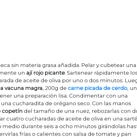
eca sin materia grasa añadida. Pelar y cubetear una
namente un
ají rojo picante
. Sartenear rápidamente lo
rada de aceite de oliva por uno o dos minutos. Lue
da vacuna magra
, 200g de
carne picada de cerdo
, un
tener una preparación lisa. Condimentar con una
y una cucharadita de orégano seco. Con las manos
 copetín
del tamaño de una nuez, rebozarlas con d
tar cuatro cucharadas de aceite de oliva en una sart
o medio durante seis a ocho minutos girándolas has
irlas frías o calientes con salsa de tomate y pan