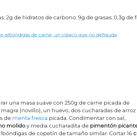
as; 2g de hidratos de carbono; 9g de grasas; 0,3g de f
de albóndigas de carne, un clásico que no defrauda
arar una masa suave con 250g de carne picada de
magra (novillo), un huevo, dos cucharadas de arroz
as de
menta fresca
picada. Condimentar con sal,
no molido
y media cucharadita de
pimentón picant
bóndigas de copetín de tamaño similar. Cortar 16
c