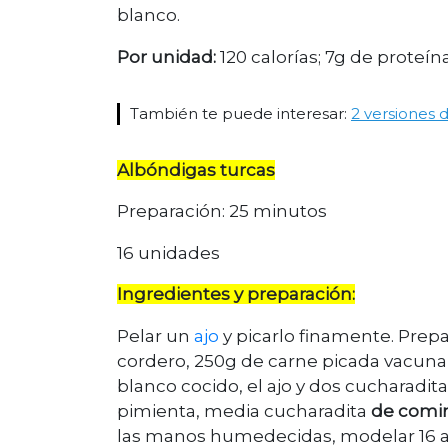
blanco.
Por unidad:
120 calorías; 7g de proteín
También te puede interesar:
2 versiones 
Albóndigas turcas
Preparación: 25 minutos
16 unidades
Ingredientes y preparación:
Pelar un
ajo
y picarlo finamente. Prep
cordero, 250g de carne picada vacuna 
blanco cocido, el ajo y dos cucharadit
pimienta, media cucharadita
de comi
las manos humedecidas, modelar 16 al