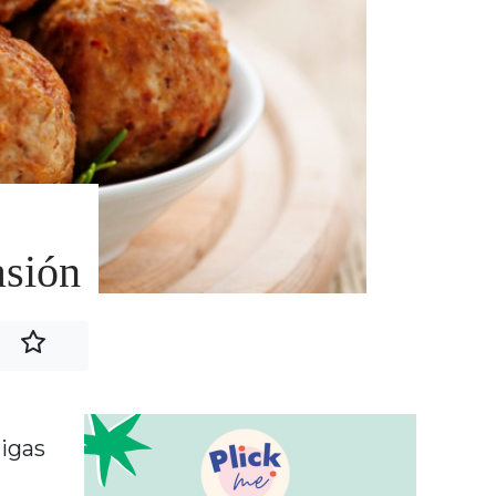
asión
igas