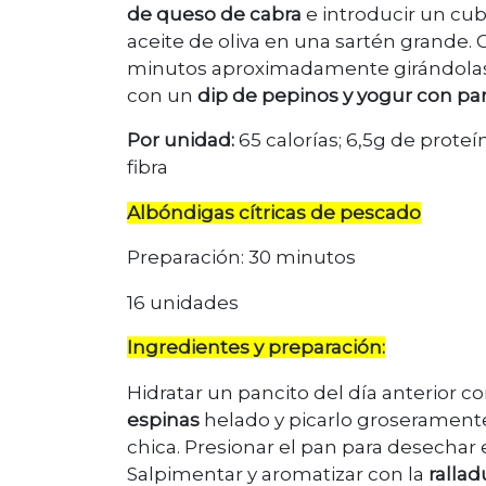
de queso de cabra
e introducir un cu
aceite de oliva en una sartén grande.
minutos aproximadamente girándola
con un
dip de pepinos y yogur con pan
Por unidad:
65 calorías; 6,5g de proteí
fibra
Albóndigas cítricas de pescado
Preparación: 30 minutos
16 unidades
Ingredientes y preparación:
Hidratar un pancito del día anterior c
espinas
helado y picarlo groseramente
chica. Presionar el pan para desechar 
Salpimentar y aromatizar con la
ralla