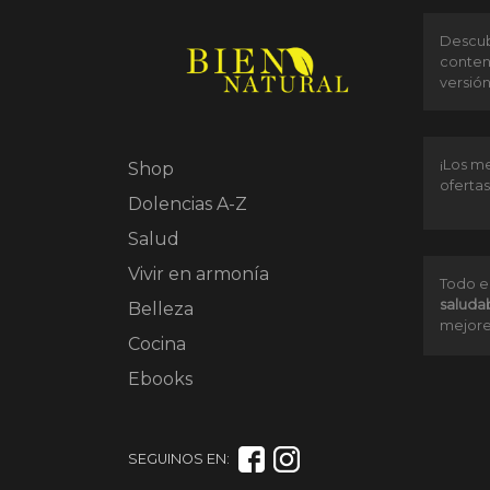
Descubr
conten
versió
¡Los me
Shop
ofertas
Dolencias A-Z
Salud
Vivir en armonía
Todo e
saluda
Belleza
mejore
Cocina
Ebooks
SEGUINOS EN: