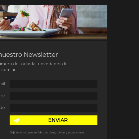
nuestro Newsletter
rimero de todas las novedades de
l.com.ar
ail
re
ido
ENVIAR
Dejá tu e-mail para recibir más ideas, ofertas y promociones.