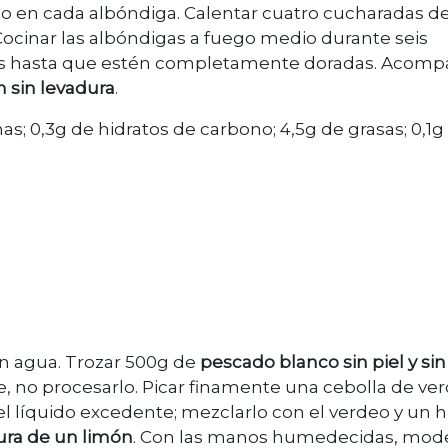
bo en cada albóndiga. Calentar cuatro cucharadas d
 Cocinar las albóndigas a fuego medio durante seis
s hasta que estén completamente doradas. Acomp
 sin levadura
.
nas; 0,3g de hidratos de carbono; 4,5g de grasas; 0,1g
on agua. Trozar 500g de
pescado blanco sin piel y sin
, no procesarlo. Picar finamente una cebolla de ve
el líquido excedente; mezclarlo con el verdeo y un 
dura de un limón
. Con las manos humedecidas, mod