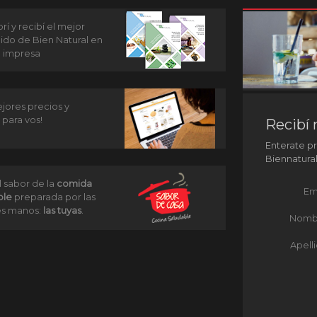
í y recibí el mejor
ido de Bien Natural en
n impresa
jores precios y
 para vos!
Recibí 
Enterate p
Biennatura
l sabor de la
comida
Em
ble
preparada por las
s manos:
las tuyas
.
Nomb
Apell