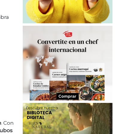
ibra
e
. Con
ubos