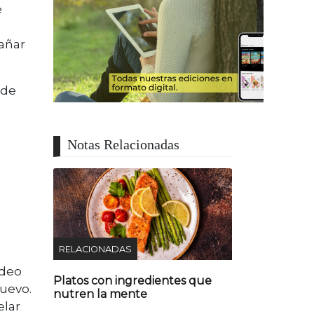
e
añar
 de
Notas Relacionadas
RELACIONADAS
rdeo
Platos con ingredientes que
huevo.
nutren la mente
elar