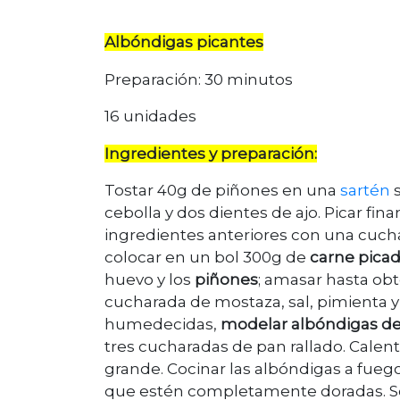
Albóndigas picantes
Preparación: 30 minutos
16 unidades
Ingredientes y preparación:
Tostar 40g de piñones en una
sartén
s
cebolla y dos dientes de ajo. Picar fi
ingredientes anteriores con una cucha
colocar en un bol 300g de
carne pica
huevo y los
piñones
; amasar hasta ob
cucharada de mostaza, sal, pimienta 
humedecidas,
modelar albóndigas de
tres cucharadas de pan rallado. Calen
grande. Cocinar las albóndigas a fueg
que estén completamente doradas. Serv