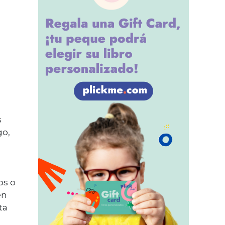
s
go,
os o
én
ta