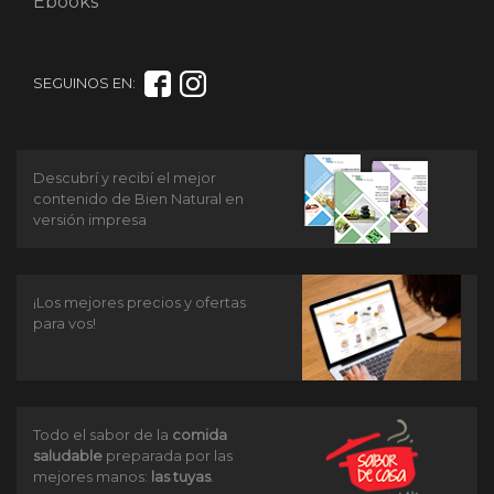
Ebooks
SEGUINOS EN:
Descubrí y recibí el mejor
contenido de Bien Natural en
versión impresa
¡Los mejores precios y ofertas
para vos!
Todo el sabor de la
comida
saludable
preparada por las
mejores manos:
las tuyas
.