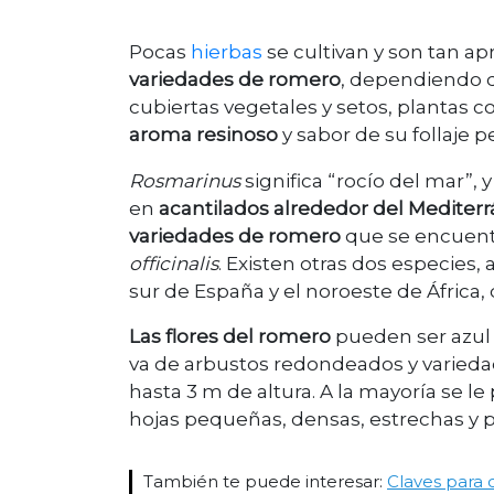
Pocas
hierbas
se cultivan y son tan 
variedades de romero
, dependiendo d
cubiertas vegetales y setos, plantas co
aroma resinoso
y sabor de su follaje 
Rosmarinus
significa “rocío del mar”,
en
acantilados alrededor del Mediter
variedades de romero
que se encuentr
officinalis
. Existen otras dos especie
sur de España y el noroeste de África,
Las flores del romero
pueden ser azul p
va de arbustos redondeados y varieda
hasta 3 m de altura. A la mayoría se l
hojas pequeñas, densas, estrechas y 
También te puede interesar:
Claves para c