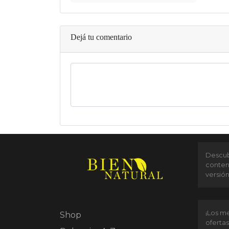
Dejá tu comentario
Descubr
conten
versió
¡Los me
Shop
ofertas