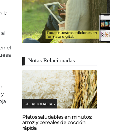
e la
.
 al
en el
ruesa
Notas Relacionadas
n
 y
oja
RELACIONADAS
Platos saludables en minutos:
arroz y cereales de cocción
rápida