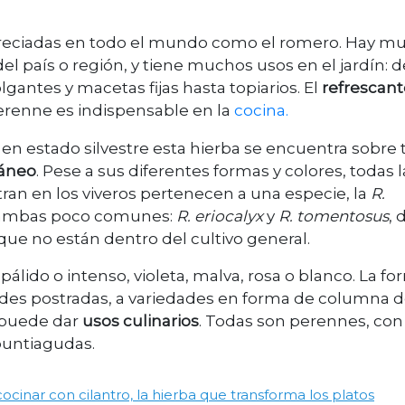
apreciadas en todo el mundo como el romero. Hay m
el país o región, y tiene muchos usos en el jardín: 
lgantes y macetas fijas hasta topiarios. El
refrescant
perenne es indispensable en la
cocina.
 y en estado silvestre esta hierba se encuentra sobre
ráneo
. Pese a sus diferentes formas y colores, todas l
an en los viveros pertenecen a una especie, la
R.
s, ambas poco comunes:
R. eriocalyx
y
R. tomentosus
, 
 que no están dentro del cultivo general.
álido o intenso, violeta, malva, rosa o blanco. La f
des postradas, a variedades en forma de columna 
e puede dar
usos culinarios
. Todas son perennes, con
puntiagudas.
ocinar con cilantro, la hierba que transforma los platos