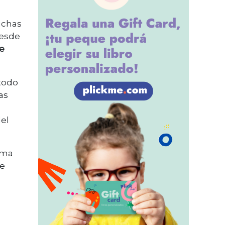
uchas
desde
e
 todo
as
del
orma
de