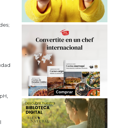
des;
iudad
 pH,
l