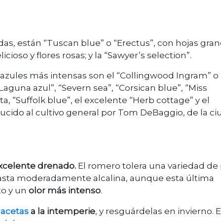
as, están “Tuscan blue” o “Erectus”, con hojas gran
cioso y flores rosas; y la “Sawyer’s selection”.
s azules más intensas son el “Collingwood Ingram” o
Laguna azul”, “Severn sea”, “Corsican blue”, “Miss
ta, “Suffolk blue”, el excelente “Herb cottage” y el
oducido al cultivo general por Tom DeBaggio, de la c
excelente drenado.
El romero tolera una variedad de
sta moderadamente alcalina, aunque esta última
o y un
olor más intenso
.
acetas
a la intemperie
, y resguárdelas en invierno. E