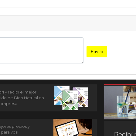
Enviar
í y recibí el mejor
ido de Bien Natural en
n impresa
jores precios y
 para vos!
Recibí 