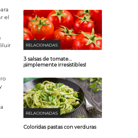
para
r el
a
luir
RELACIONADAS
3 salsas de tomate…
¡simplemente irresistibles!
ero
y
la
RELACIONADAS
Coloridas pastas con verduras