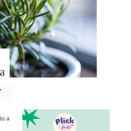
na
ás a