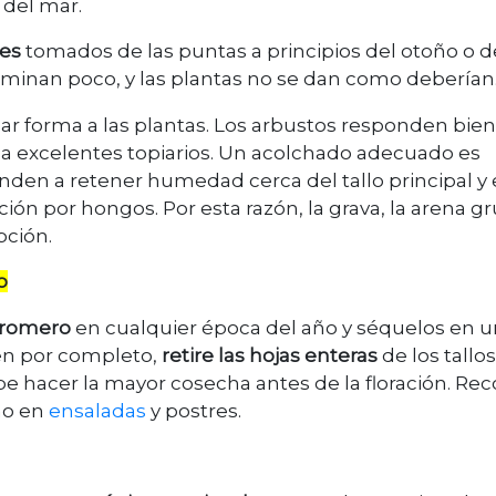
 del mar.
es
tomados de las puntas a principios del otoño o d
minan poco, y las plantas no se dan como deberían
ar forma a las plantas. Los arbustos responden bien
r a excelentes topiarios. Un acolchado adecuado es
nden a retener humedad cerca del tallo principal y 
cción por hongos. Por esta razón, la grava, la arena g
pción.
o
 romero
en cualquier época del año y séquelos en u
en por completo,
retire las hojas enteras
de los tallos
e hacer la mayor cosecha antes de la floración. Rec
no en
ensaladas
y postres.