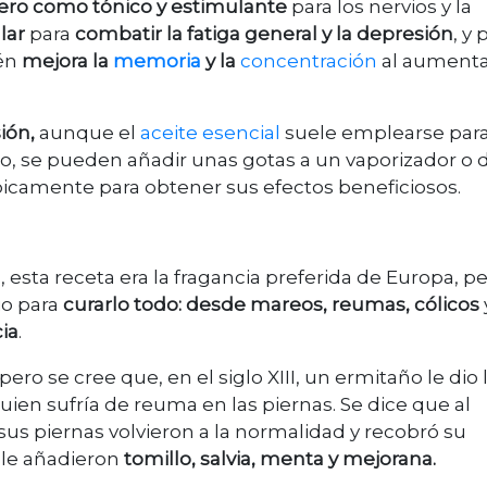
ero como tónico y estimulante
para los nervios y la
lar
para
combatir la fatiga general y la depresión
, y 
ién
mejora la
memoria
y la
concentración
al aumenta
ión,
aunque el
aceite esencial
suele emplearse par
o, se pueden añadir unas gotas a un vaporizador o di
ópicamente para obtener sus efectos beneficiosos.
, esta receta era la fragancia preferida de Europa, p
o para
curarlo todo: desde mareos, reumas, cólicos
ia
.
pero se cree que, en el siglo XIII, un ermitaño le dio 
quien sufría de reuma en las piernas. Se dice que al
sus piernas volvieron a la normalidad y recobró su
a le añadieron
tomillo, salvia, menta y mejorana.