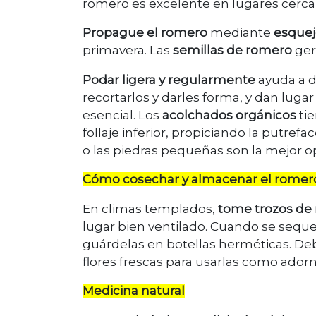
romero es excelente en lugares cerca
Propague el romero
mediante
esquej
primavera. Las
semillas de romero
ger
Podar ligera y regularmente
ayuda a d
recortarlos y darles forma, y dan luga
esencial. Los
acolchados orgánicos
tie
follaje inferior, propiciando la putrefa
o las piedras pequeñas son la mejor o
Cómo cosechar y almacenar el romer
En climas templados,
tome trozos de
lugar bien ventilado. Cuando se sequ
guárdelas en botellas herméticas. Deb
flores frescas para usarlas como ador
Medicina natural