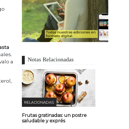
go
asta
ales.
Notas Relacionadas
valo a
terol,
RELACIONADAS
Frutas gratinadas: un postre
saludable y exprés