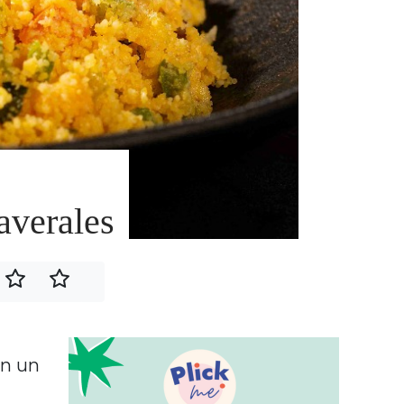
averales
an un