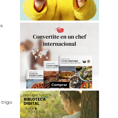
os
 trigo