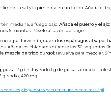
e limón, la sal y la pimienta en un tazón. Añada el tri
artén mediana, a fuego bajo.
Añada el puerro y el ajo;
nos 5 minutos. Páselo al tazón del trigo.
 con agua hirviendo,
cueza los espárragos al vapor h
tos. Añada los chícharos durante los 30 segundos fin
 la mezcla de trigo burgol
; revuelva para mezclar. Sír
g; grasa, 7 g (incluyendo 1 g de grasa saturada); coles
 8 g; sodio, 420 mg
n cereales y legumbres para tener una mente más ágil