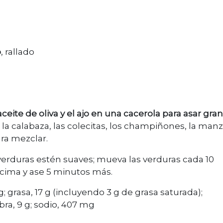
o
, rallado
aceite de oliva y el ajo en una cacerola para asar gra
la calabaza, las colecitas, los champiñones, la man
ara mezclar.
 verduras estén suaves; mueva las verduras cada 10
cima y ase 5 minutos más.
 g; grasa, 17 g (incluyendo 3 g de grasa saturada);
ibra, 9 g; sodio, 407 mg