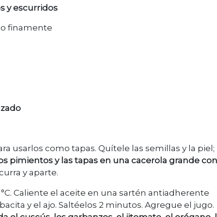
 y escurridos
ado finamente
uzado
ra usarlos como tapas. Quítele las semillas y la piel;
los pimientos y las tapas en una cacerola grande co
urra y aparte.
 °C. Caliente el aceite en una sartén antiadherente
cita y el ajo. Saltéelos 2 minutos. Agregue el jugo.
a el cuscús, los garbanzos, el jitomate, el orégano, l