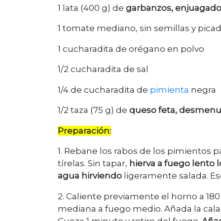
1 lata (400 g) de
garbanzos, enjuagados
1 tomate mediano, sin semillas y pic
1 cucharadita de orégano en polvo
1/2 cucharadita de sal
1/4 de cucharadita de
pimienta
negra
1/2 taza (75 g) de
queso feta, desmen
Preparación:
1. Rebane los rabos de los pimientos pa
tírelas. Sin tapar,
hierva a fuego lento 
agua hirviendo
ligeramente salada. Esc
2. Caliente previamente el horno a 180
mediana a fuego medio. Añada la calaba
Cueza 1 minuto y retire del fuego.
Añad