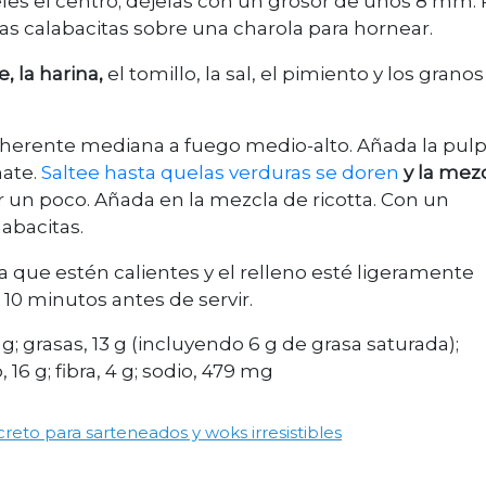
eles el centro; déjelas con un grosor de unos 8 mm.
 las calabacitas sobre una charola para hornear.
e, la harina,
el tomillo, la sal, el pimiento y los grano
adherente mediana a fuego medio-alto. Añada la pul
mate.
Saltee hasta quelas verduras se doren
y la mez
r un poco. Añada en la mezcla de ricotta. Con un
labacitas.
ta que estén calientes y el relleno esté ligeramente
10 minutos antes de servir.
14 g; grasas, 13 g (incluyendo 6 g de grasa saturada);
16 g; fibra, 4 g; sodio, 479 mg
creto para sarteneados y woks irresistibles