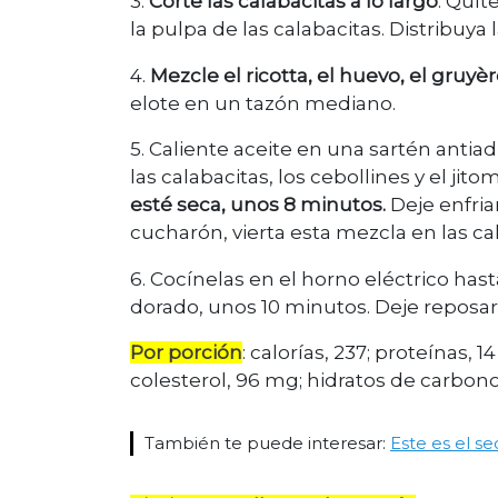
3.
Corte las calabacitas a lo largo
. Quít
la pulpa de las calabacitas. Distribuya
4.
Mezcle el ricotta, el huevo, el gruyèr
elote en un tazón mediano.
5. Caliente aceite en una sartén anti
las calabacitas, los cebollines y el jito
esté seca, unos 8 minutos.
Deje enfria
cucharón, vierta esta mezcla en las ca
6. Cocínelas en el horno eléctrico has
dorado, unos 10 minutos. Deje reposar 
Por porción
: calorías, 237; proteínas, 
colesterol, 96 mg; hidratos de carbono, 
También te puede interesar:
Este es el se