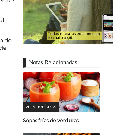
 Pique
s de
pa de
cla
Notas Relacionadas
RELACIONADAS
Sopas frías de verduras