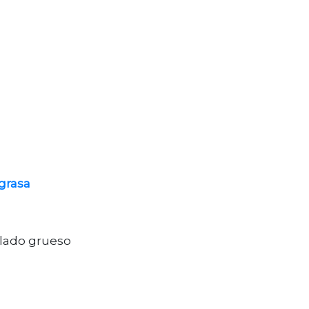
 grasa
allado grueso