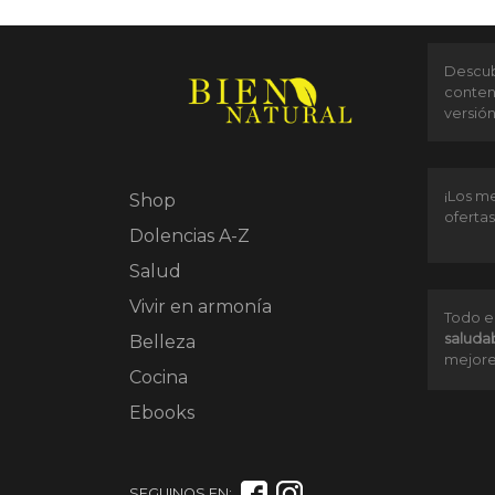
Descubr
conten
versió
¡Los me
Shop
ofertas
Dolencias A-Z
Salud
Vivir en armonía
Todo e
saluda
Belleza
mejore
Cocina
Ebooks
SEGUINOS EN: