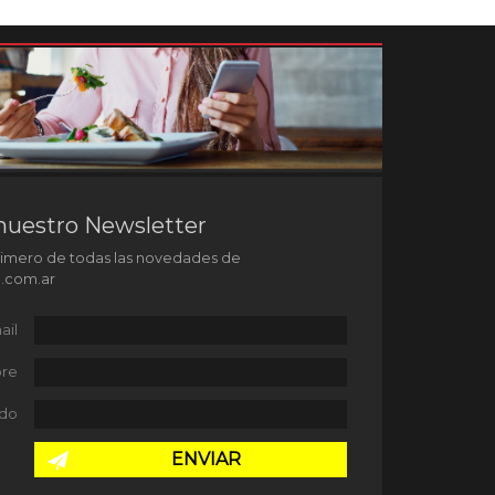
nuestro Newsletter
rimero de todas las novedades de
l.com.ar
ail
re
ido
ENVIAR