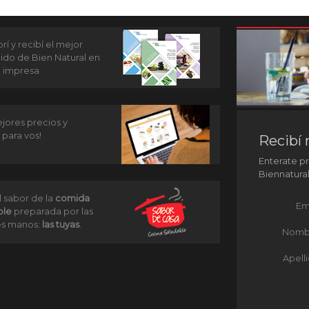
í y recibí el mejor
ido de Bien Natural en
n impresa
jores precios y
 para vos!
Recibí 
Enterate p
Biennatura
l sabor de la
comida
Em
ble
preparada por las
s manos:
las tuyas
.
Nomb
Apell