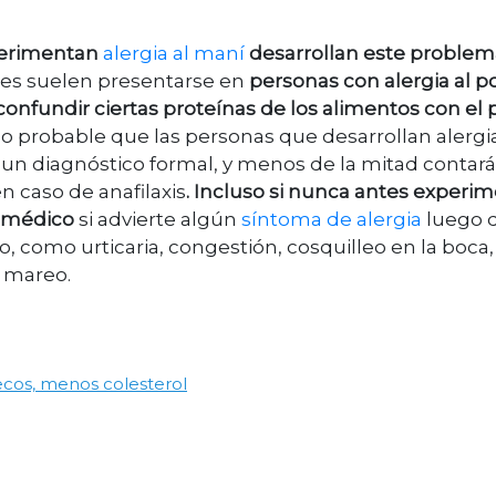
perimentan
alergia al maní
desarrollan este problem
ones suelen presentarse en
personas con alergia al p
nfundir ciertas proteínas de los alimentos con el 
oco probable que las personas que desarrollan alergia
 un diagnóstico formal, y menos de la mitad contar
n caso de anafilaxis
. Incluso si nunca antes experi
u médico
si advierte algún
síntoma de alergia
luego 
 como urticaria, congestión, cosquilleo en la boca, 
o mareo.
ecos, menos colesterol