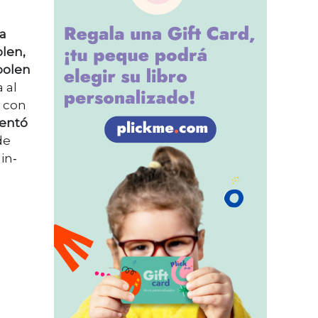
a
olen,
polen
 al
á con
mentó
de
in‑