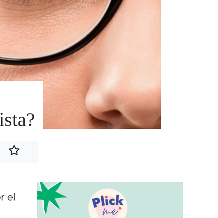
ista?
r el