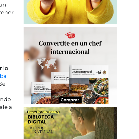
 un
 tener
 lo
aba
¿Se
undo
ale a