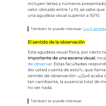
incluyen letras y números presentados
valor ubicado entre 1 y 10, se sabe qu
una agudeza visual superior a 10/10.
También te puede interesar:
Los 5 sentid
El sentido de la observación
Esta agudeza visual física, por cierto n
importante de una escena visual
, no 
de observa
r. Estas facultades respon
dio usted cuenta de esto?», que llama
sentido de observación. «¿Qué acaba d
tan cambiante, la ausencia total de me
no ver nada.
También te puede interesar: