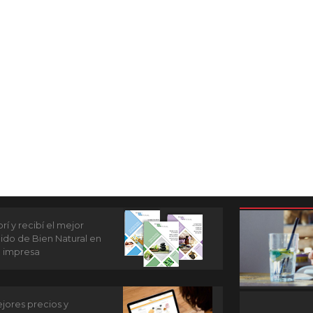
í y recibí el mejor
ido de Bien Natural en
n impresa
jores precios y