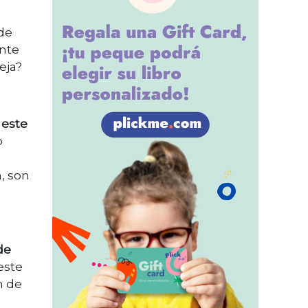
 de
ente
eja?
 este
o
, son
de
 este
n de