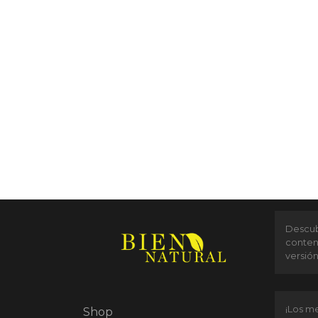
Descubr
conten
versió
¡Los me
Shop