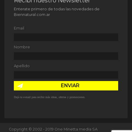
Recibí nuestro Newsletter
Enterate primero de todas las novedades de
Biennatural.com.ar
Email
Nombre
Apellido
ENVIAR
Dejá tu e-mail para recibir más ideas, ofertas y promociones.
Copyright © 2002 - 2019 One Minetta media SA