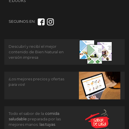
Ebooks
SEGUINOS EN:
Descubrí y recibí el mejor
contenido de Bien Natural en
versión impresa
¡Los mejores precios y ofertas
para vos!
Todo el sabor de la
comida
saludable
preparada por las
mejores manos:
las tuyas
.