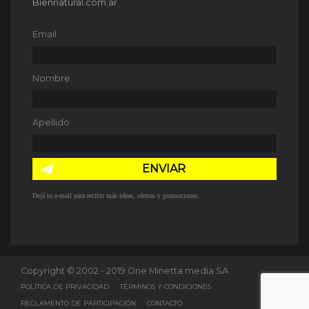
Biennatural.com.ar
Email
Nombre
Apellido
ENVIAR
Dejá tu e-mail para recibir más ideas, ofertas y promociones.
Copyright © 2002 - 2019 One Minetta media SA
POLÍTICA DE PRIVACIDAD
TÉRMINOS Y CONDICIONES
REGLAMENTO DE PARTICIPACIÓN
CONTACTO