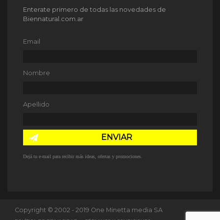
Enterate primero de todas las novedades de
Biennatural.com.ar
Email
Nombre
Apellido
ENVIAR
Dejá tu e-mail para recibir más ideas, ofertas y promociones.
Copyright © 2002 - 2019 One Minetta media SA