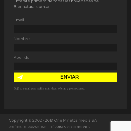
Enterate primero de todas las novedades de
Biennatural.com.ar
Email
Nombre
Apellido
ENVIAR
Dejá tu e-mail para recibir más ideas, ofertas y promociones.
Copyright © 2002 - 2019 One Minetta media SA
POLÍTICA DE PRIVACIDAD
TÉRMINOS Y CONDICIONES