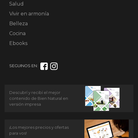
Salud
Vivir en armonía
Belleza
Cocina
Ebooks
SEGUINOS EN:
Descubrí y recibí el mejor
contenido de Bien Natural en
versión impresa
¡Los mejores precios y ofertas
para vos!