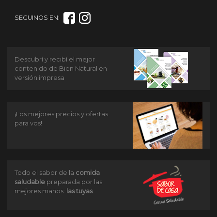
SEGUINOS EN:
Descubrí y recibí el mejor
contenido de Bien Natural en
versión impresa
¡Los mejores precios y ofertas
para vos!
Todo el sabor de la
comida
saludable
preparada por las
mejores manos:
las tuyas
.