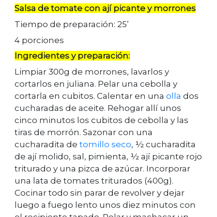
Salsa de tomate con ají picante y morrones
Tiempo de preparación: 25’
4 porciones
Ingredientes y preparación:
Limpiar 300g de morrones, lavarlos y
cortarlos en juliana. Pelar una cebolla y
cortarla en cubitos. Calentar en una
olla
dos
cucharadas de aceite. Rehogar allí unos
cinco minutos los cubitos de cebolla y las
tiras de morrón. Sazonar con una
cucharadita de
tomillo seco
, ½ cucharadita
de ají molido, sal, pimienta, ½ ají picante rojo
triturado y una pizca de azúcar. Incorporar
una lata de tomates triturados (400g).
Cocinar todo sin parar de revolver y dejar
luego a fuego lento unos diez minutos con