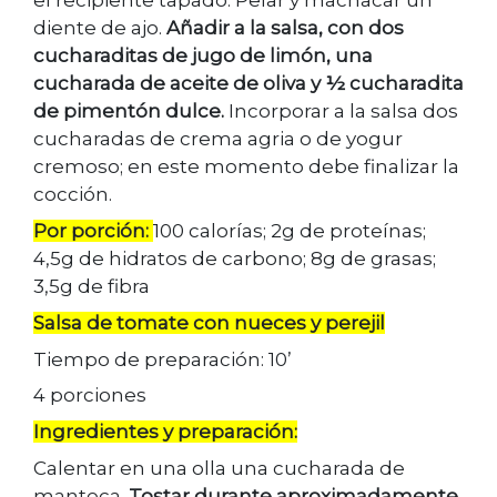
el recipiente tapado. Pelar y machacar un
diente de ajo.
Añadir a la salsa, con dos
cucharaditas de jugo de limón, una
cucharada de aceite de oliva y ½ cucharadita
de pimentón dulce.
Incorporar a la salsa dos
cucharadas de crema agria o de yogur
cremoso; en este momento debe finalizar la
cocción.
Por porción:
100 calorías; 2g de proteínas;
4,5g de hidratos de carbono; 8g de grasas;
3,5g de fibra
Salsa de tomate con nueces y perejil
Tiempo de preparación: 10’
4 porciones
Ingredientes y preparación:
Calentar en una olla una cucharada de
manteca.
Tostar durante aproximadamente