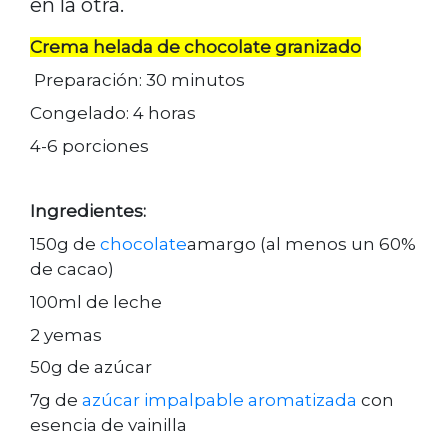
en la otra.
Crema helada de chocolate granizado
Preparación: 30 minutos
Congelado: 4 horas
4-6 porciones
Ingredientes:
150g de
chocolate
amargo (al menos un 60%
de cacao)
100ml de leche
2 yemas
50g de azúcar
7g de
azúcar impalpable aromatizada
con
esencia de vainilla