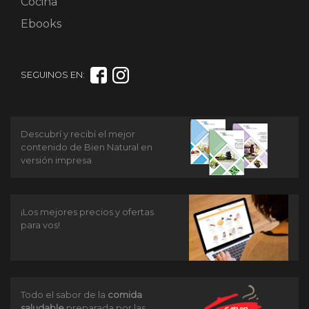
Cocina
Ebooks
SEGUINOS EN:
Descubrí y recibí el mejor
contenido de Bien Natural en
versión impresa
¡Los mejores precios y ofertas
para vos!
Todo el sabor de la
comida
saludable
preparada por las