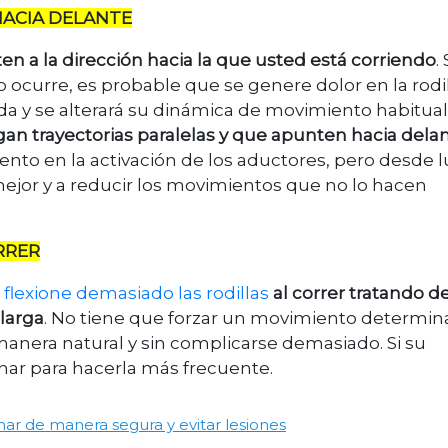
HACIA DELANTE
n a la dirección hacia la que usted está corriendo
.
esto ocurre, es probable que se genere dolor en la rodil
da y se alterará su dinámica de movimiento habitual
an trayectorias paralelas y que apunten hacia dela
nto en la activación de los aductores, pero desde 
ejor y a reducir los movimientos que no lo hacen
RRER
o
flexione demasiado las rodillas
al correr tratando d
larga
. No tiene que forzar un movimiento determin
 manera natural y sin complicarse demasiado. Si su
har para hacerla más frecuente.
r de manera segura y evitar lesiones