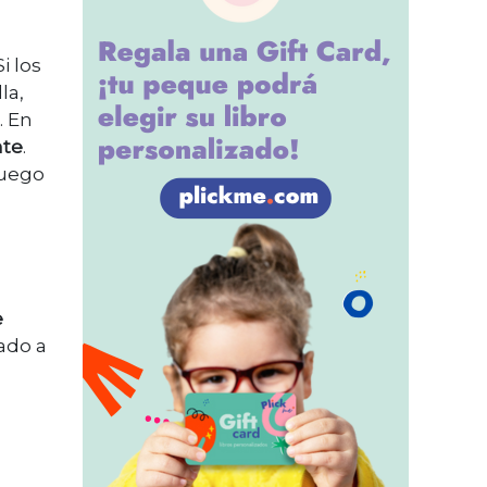
 Si los
la,
. En
nte
.
luego
e
ado a