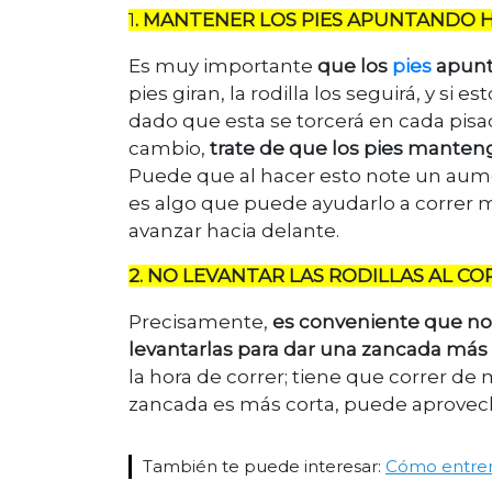
1
. MANTENER LOS PIES APUNTANDO 
Es muy importante
que los
pies
apunte
pies giran, la rodilla los seguirá, y si 
dado que esta se torcerá en cada pisa
cambio,
trate de que los pies manteng
Puede que al hacer esto note un aume
es algo que puede ayudarlo a correr m
avanzar hacia delante.
2. NO LEVANTAR LAS RODILLAS AL CO
Precisamente,
es conveniente que n
levantarlas para dar una zancada más 
la hora de correr; tiene que correr de
zancada es más corta, puede aprovec
También te puede interesar:
Cómo entrena