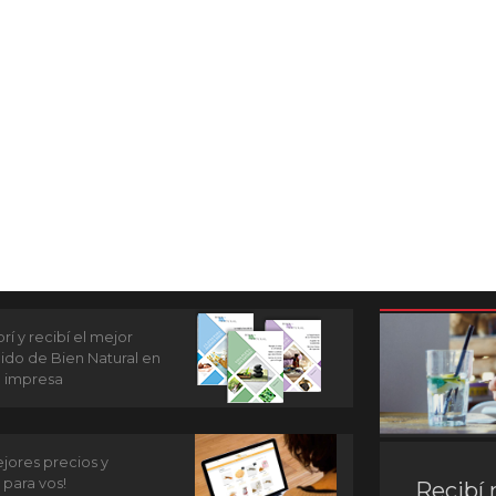
í y recibí el mejor
ido de Bien Natural en
n impresa
jores precios y
 para vos!
Recibí 