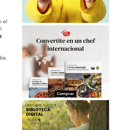
 el
l
a
ia.