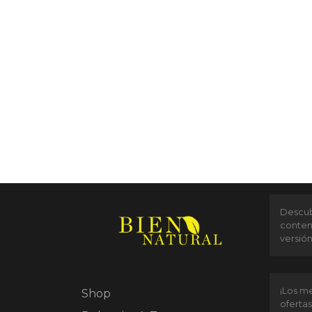
Descubr
conten
versió
¡Los me
Shop
ofertas