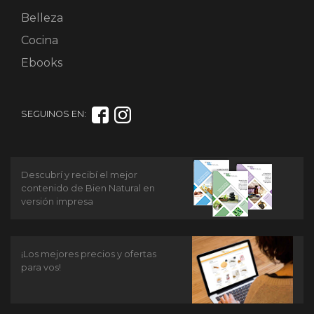
Belleza
Cocina
Ebooks
SEGUINOS EN:
Descubrí y recibí el mejor
contenido de Bien Natural en
versión impresa
¡Los mejores precios y ofertas
para vos!