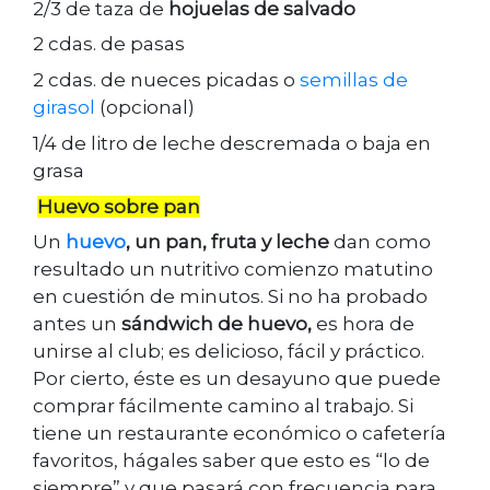
2/3 de taza de
hojuelas de salvado
2 cdas. de pasas
2 cdas. de nueces picadas o
semillas de
girasol
(opcional)
1/4 de litro de leche descremada o baja en
grasa
Huevo sobre pan
Un
huevo
, un pan, fruta y leche
dan como
resultado un nutritivo comienzo matutino
en cuestión de minutos. Si no ha probado
antes un
sándwich de huevo,
es hora de
unirse al club; es delicioso, fácil y práctico.
Por cierto, éste es un desayuno que puede
comprar fácilmente camino al trabajo. Si
tiene un restaurante económico o cafetería
favoritos, hágales saber que esto es “lo de
siempre” y que pasará con frecuencia para