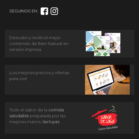
SEGUINOS EN:
Descubrí y recibí el mejor
contenido de Bien Natural en
versión impresa
¡Los mejores precios y ofertas
para vos!
Todo el sabor de la
comida
saludable
preparada por las
mejores manos:
las tuyas
.