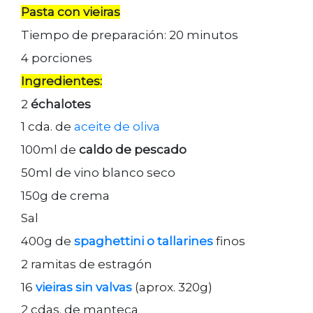
Pasta con vieiras
Tiempo de preparación: 20 minutos
4 porciones
Ingredientes:
2
échalotes
1 cda. de
aceite de oliva
100ml de
caldo de pescado
50ml de vino blanco seco
150g de crema
Sal
400g de
spaghettini o tallarines
finos
2 ramitas de estragón
16
vieiras sin valvas
(aprox. 320g)
2 cdas. de manteca