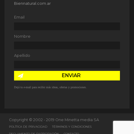
Biennatural.com.ar
Email
Nombre
Apellido
ENVIAR
Dejá tu e-mail para recibir más ideas, ofertas y promociones.
Copyright © 2002 - 2019 One Minetta media SA
POLÍTICA DE PRIVACIDAD
TÉRMINOS Y CONDICIONES
REGLAMENTO DE PARTICIPACIÓN
CONTACTO